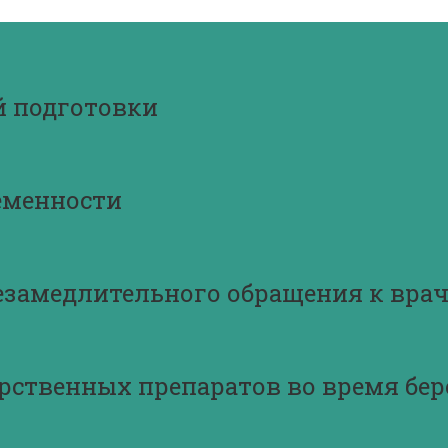
й подготовки
еменности
езамедлительного обращения к вра
рственных препаратов во время бе