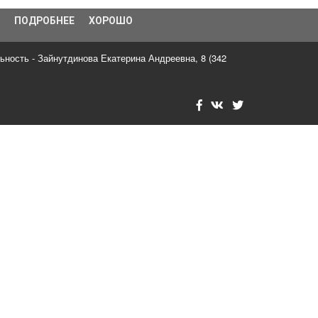
ПОДРОБНЕЕ
ХОРОШО
, д. 73
,
618820
info-gornrb@med.permkrai.ru
ьность - Зайнутдинова Екатерина Андреевна
,
8 (342