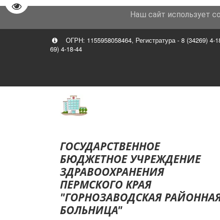
Перейти на версию для слабовидящих
Наш сайт использует c
8 (34269)
4-29-40 главный врач Роман Владимир Т
ОГРН: 1155958058464
,
Регистратура - 8 (34269) 4-1
69) 4-18-44
ГОСУДА­­РСТВЕННОЕ
БЮДЖЕТНОЕ УЧРЕЖДЕНИЕ
ЗДР­­АВООХРАНЕНИЯ
ПЕРМСКОГО КРАЯ
"ГОРНОЗАВОДСКАЯ РАЙОННА
БОЛ­­­­ЬНИЦА"