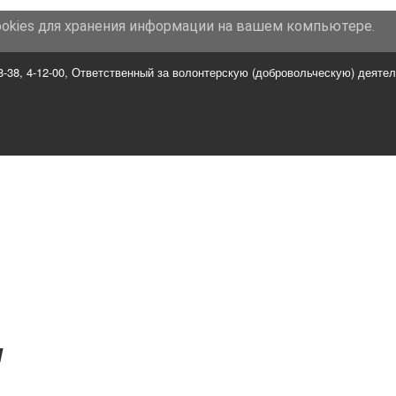
ookies для хранения информации на вашем компьютере.
арасович
Россия
,
Пермский край, г. Горнозаводск
,
ул. Свердлова
8-38, 4-12-00
,
Ответственный за волонтерскую (добровольческую) деятел
Я