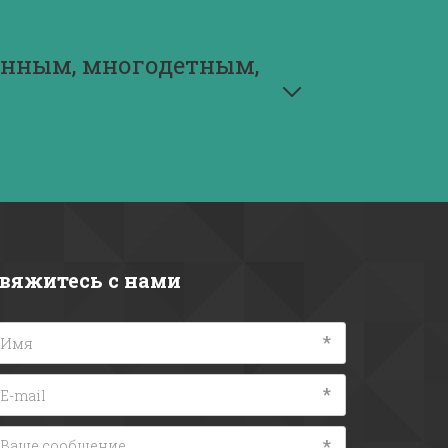
нным, многодетным, 
вяжитесь с нами
*
*
*