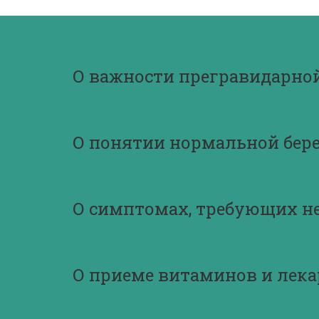
О важности прегравидарно
О понятии нормальной бер
О симптомах, требующих н
О приеме витаминов и лека