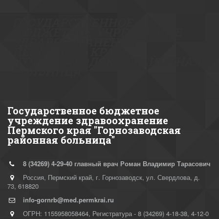
ГОСУДА­­РСТВЕННОЕ
БЮДЖЕТНОЕ УЧРЕЖДЕНИЕ
ЗДР­­АВООХРАНЕНИЯ
ПЕРМСКОГО КРАЯ
"ГОРНОЗАВОДСКАЯ РАЙОННАЯ
БОЛ­­­­ЬНИЦА"
Государственное бюджетное
учреждение здравоохранение
Пермского края "Горнозаводская
районная больница"
8 (34269)
4-29-40 главный врач Роман Владимир Тарасович
Россия
,
Пермский край, г. Горнозаводск
,
ул. Свердлова, д.
73
,
618820
info-gornrb@med.permkrai.ru
ОГРН: 1155958058464
,
Регистратура - 8 (34269) 4-18-38, 4-12-0