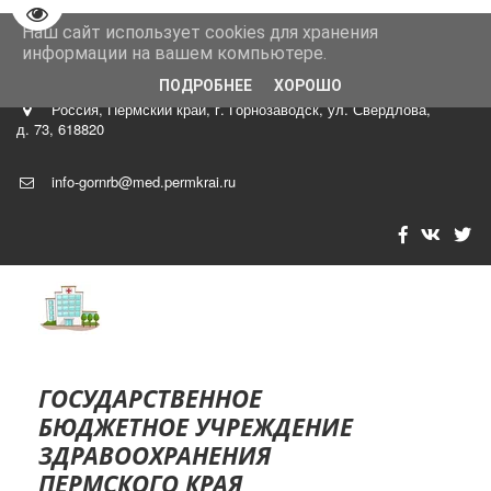
Перейти на версию для слабовидящих
Наш сайт использует cookies для хранения
8 (34269)
4-29-40 главный врач Роман Владимир Тарасови
информации на вашем компьютере.
ч
ПОДРОБНЕЕ
ХОРОШО
Россия
,
Пермский край, г. Горнозаводск
,
ул. Свердлова,
д. 73
,
618820
info-gornrb@med.permkrai.ru
ГОСУДА­­РСТВЕННОЕ
БЮДЖЕТНОЕ УЧРЕЖДЕНИЕ
ЗДР­­АВООХРАНЕНИЯ
ПЕРМСКОГО КРАЯ