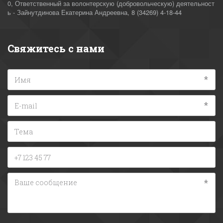
0
,
Ответственный за волонтерскую (добровольческую) деятельност
ь - Зайнутдинова Екатерина Андреевна
,
8 (34269) 4-18-44
Свяжитесь с нами
*
*
*