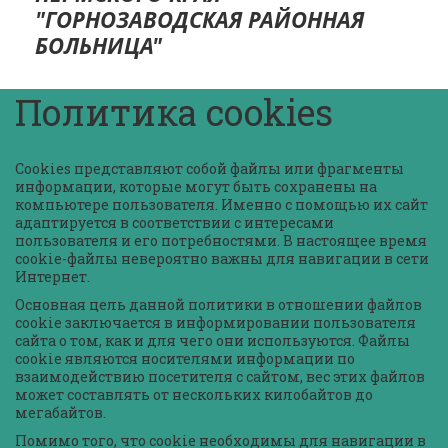
"ГОРНОЗАВОДСКАЯ РАЙОННАЯ
БОЛ­­­­ЬНИЦА"
Политика cookies
Cookies представляют собой файлы или фрагменты 
информации, которые могут быть сохранены на 
компьютере пользователя. Именно с помощью их сайт 
адаптируется в соответствии с интересами 
пользователя и его потребностями. В настоящее время 
cookie-файлы невероятно важны для навигации в сети 
Интернет.
Основная цель данной политики в отношении файлов 
cookie заключается в информировании пользователя 
сайта о том, как и для чего они используются. Файлы 
cookie являются носителями информации по 
взаимодействию посетителя с сайтом, вес этих файлов 
может составлять от нескольких килобайтов до 
мегабайтов.
Помимо того, что cookie необходимы для навигации в 