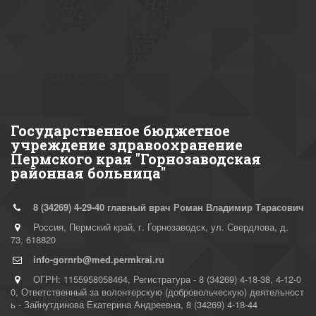
ГОСУДА­­РСТВЕННОЕ
БЮДЖЕТНОЕ УЧРЕЖДЕНИЕ
ЗДР­­АВООХРАНЕНИЯ
ПЕРМСКОГО КРАЯ
"ГОРНОЗАВОДСКАЯ РАЙОННАЯ
БОЛ­­­­ЬНИЦА"
Государственное бюджетное
учреждение здравоохранение
Пермского края "Горнозаводская
районная больница"
8 (34269)
4-29-40 главный врач Роман Владимир Тарасович
Россия
,
Пермский край, г. Горнозаводск
,
ул. Свердлова, д.
73
,
618820
info-gornrb@med.permkrai.ru
ОГРН: 1155958058464
,
Регистратура - 8 (34269) 4-18-38, 4-12-0
0
,
Ответственный за волонтерскую (добровольческую) деятельност
ь - Зайнутдинова Екатерина Андреевна
,
8 (34269) 4-18-44