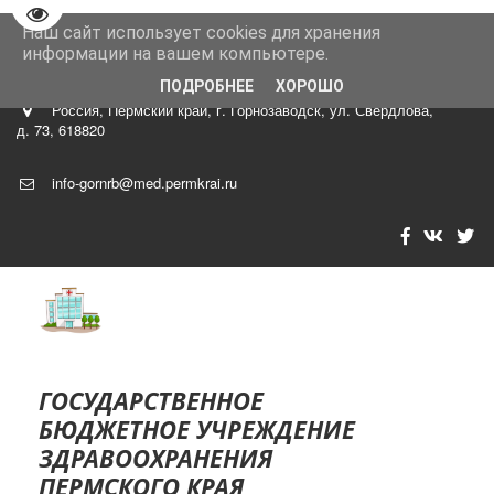
Перейти на версию для слабовидящих
Наш сайт использует cookies для хранения
8 (34269)
4-29-40 главный врач Роман Владимир Тарасови
информации на вашем компьютере.
ч
ПОДРОБНЕЕ
ХОРОШО
Россия
,
Пермский край, г. Горнозаводск
,
ул. Свердлова,
д. 73
,
618820
info-gornrb@med.permkrai.ru
ГОСУДА­­РСТВЕННОЕ
БЮДЖЕТНОЕ УЧРЕЖДЕНИЕ
ЗДР­­АВООХРАНЕНИЯ
ПЕРМСКОГО КРАЯ