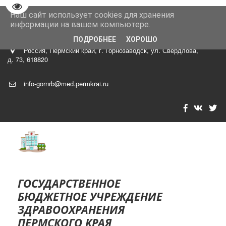
Перейти на версию для слабовидящих
Наш сайт использует cookies для хранения
8 (34269)
4-29-40 главный врач Роман Владимир Тарасови
информации на вашем компьютере.
ч
ПОДРОБНЕЕ
ХОРОШО
Россия
,
Пермский край, г. Горнозаводск
,
ул. Свердлова,
д. 73
,
618820
info-gornrb@med.permkrai.ru
ГОСУДА­­РСТВЕННОЕ
БЮДЖЕТНОЕ УЧРЕЖДЕНИЕ
ЗДР­­АВООХРАНЕНИЯ
ПЕРМСКОГО КРАЯ