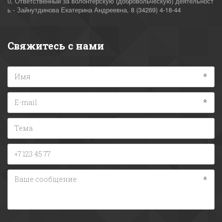
0
,
Ответственный за волонтерскую (добровольческую) деятельност
ь - Зайнутдинова Екатерина Андреевна
,
8 (34269) 4-18-44
Свяжитесь с нами
*
*
*