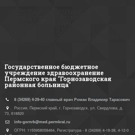
ГОСУДА­­РСТВЕННОЕ
БЮДЖЕТНОЕ УЧРЕЖДЕНИЕ
ЗДР­­АВООХРАНЕНИЯ
ПЕРМСКОГО КРАЯ
"ГОРНОЗАВОДСКАЯ РАЙОННАЯ
БОЛ­­­­ЬНИЦА"
Государственное бюджетное
учреждение здравоохранение
Пермского края "Горнозаводская
районная больница"
8 (34269)
4-29-40 главный врач Роман Владимир Тарасович
Россия
,
Пермский край, г. Горнозаводск
,
ул. Свердлова, д.
73
,
618820
info-gornrb@med.permkrai.ru
ОГРН: 1155958058464
,
Регистратура - 8 (34269) 4-18-38, 4-12-0