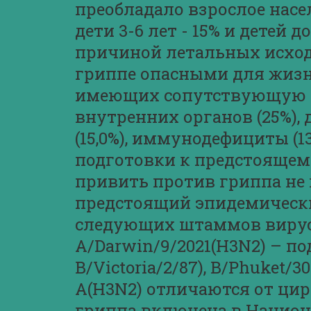
преобладало взрослое населе
дети 3-6 лет - 15% и детей 
причиной летальных исход
гриппе опасными для жизн
имеющих сопутствующую па
внутренних органов (25%), д
(15,0%), иммунодефициты (13
подготовки к предстоящему
привить против гриппа не м
предстоящий эпидемически
следующих штаммов вируса 
A/Darwin/9/2021(H3N2) – по
В/Victoria/2/87), B/Phuket/
А(H3N2) отличаются от ц
гриппа включена в Национ