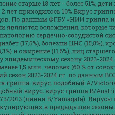
ние старше 18 лет - более 51%, дети и
до 2 лет приходилось 10%.Вирус грип
ов. По данным ФГБУ «НИИ гриппа и
и являются осложнения, которые ч
тологию сердечно-сосудистой систе
иабет (17,5%), болезни ЦНС (15,8%), 
,3%) и ожирение (11,6%), лиц старшег
 эпидемическому сезону 2023-2024 
енее 1,5 млн. человек (60 % от сово
й сезон 2023-2024 гг. по данным В
гриппа: вирус, подобный А/Victoria
добный вирус; вирус гриппа В/Austri
3073/2013 (линия B/Yamagata). Вирус
иркулирующих в предыдущие сезоны
альный календарь профилактически