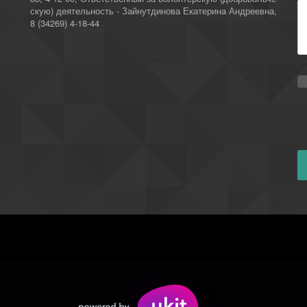
скую) деятельность - Зайнутдинова Екатерина Андреевна
,
8 (34269) 4-18-44