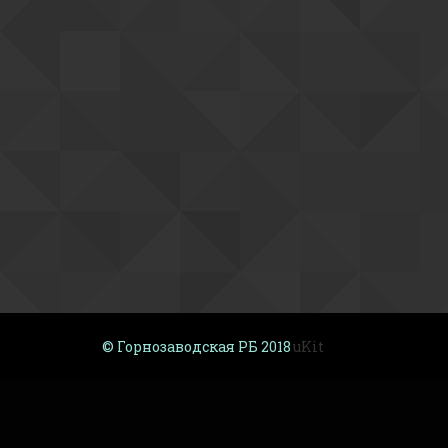
© Горнозаводская РБ 2018 
uKit