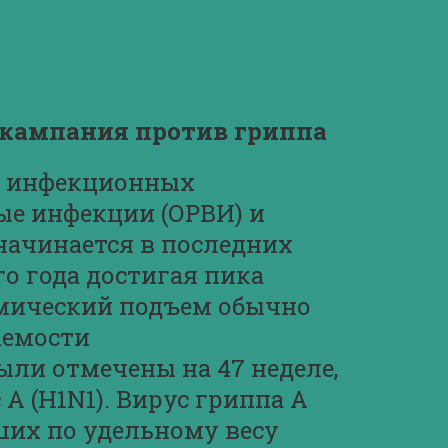
 кампания против гриппа
ев инфекционных
ые инфекции (ОРВИ) и
начинается в последних
го года достигая пика
демический подъем обычно
аемости
ли отмечены на 47 неделе,
А (H1N1). Вирус гриппа А
ших по удельному весу