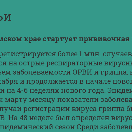
ьи
мском крае стартует прививочная
регистрируется более 1 млн. случа
ся на острые респираторные вирусн
ем заболеваемости ОРВИ и гриппа, 
кабря и продолжается в начале ново
и на 4-6 неделях нового года. Эпи
 к марту месяцу показатели заболев
учаи регистрации вируса гриппа бы
. На 48 неделе был определен вирус 
эпидемический сезон.Среди заболев