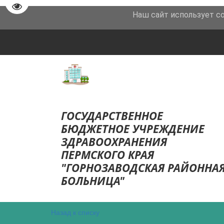
Перейти на версию для слабовидящих
Наш сайт использует c
8 (34269)
4-29-40 главный врач Роман Владимир Т
ГОСУДА­­РСТВЕННОЕ
БЮДЖЕТНОЕ УЧРЕЖДЕНИЕ
ЗДР­­АВООХРАНЕНИЯ
ПЕРМСКОГО КРАЯ
"ГОРНОЗАВОДСКАЯ РАЙОННА
БОЛ­­­­ЬНИЦА"
Назад к списку