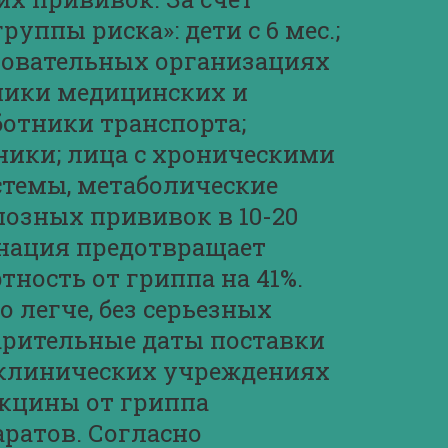
ппы риска»: дети с 6 мес.;
азовательных организациях
ники медицинских и
ботники транспорта;
ники; лица с хроническими
стемы, метаболические
озных прививок в 10-20
инация предотвращает
ность от гриппа на 41%.
 легче, без серьезных
арительные даты поставки
иклинических учреждениях
акцины от гриппа
ратов. Согласно