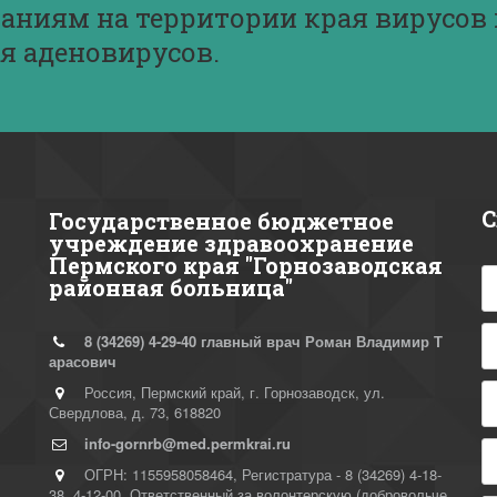
ниям на территории края вирусов 
я аденовирусов.
С
Государственное бюджетное
учреждение здравоохранение
Пермского края "Горнозаводская
районная больница"
8 (34269)
4-29-40 главный врач Роман Владимир Т
арасович
Россия
,
Пермский край, г. Горнозаводск
,
ул.
Свердлова, д. 73
,
618820
info-gornrb@med.permkrai.ru
ОГРН: 1155958058464
,
Регистратура - 8 (34269) 4-18-
38, 4-12-00
,
Ответственный за волонтерскую (добровольче