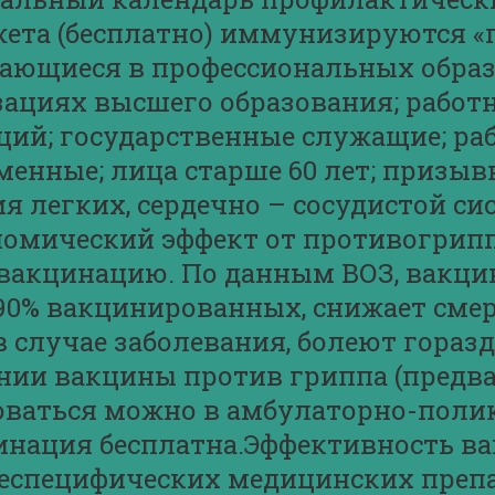
ета (бесплатно) иммунизируются «гру
бучающиеся в профессиональных обр
зациях высшего образования; работ
ций; государственные служащие; ра
енные; лица старше 60 лет; призыв
я легких, сердечно – сосудистой си
номический эффект от противогрипп
 вакцинацию. По данным ВОЗ, вакц
90% вакцинированных, снижает смерт
 случае заболевания, болеют гораздо
нии вакцины против гриппа (предв
роваться можно в амбулаторно-пол
цинация бесплатна.Эффективность в
еспецифических медицинских препа