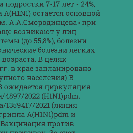
 подростки 7-17 лет - 24%,
па A(H1N1) остается основной
м. А.А.Смородинцева» при
аще возникают у лиц
мы (до 55,8%), болезни
хронические болезни легких
о возраста. В целях
гг. в крае запланировано
купного населения).В
ОЗ ожидается циркуляция
/4897/2022 (H1N1)pdm;
a/1359417/2021 (линия
ы гриппа А(H1N1)pdm и
.Вакцинация против
х прививок. За счет