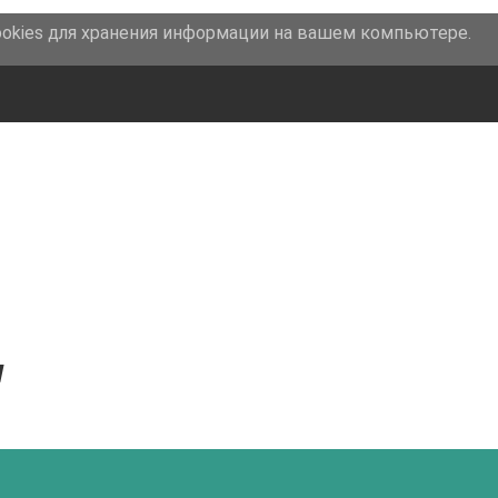
ookies для хранения информации на вашем компьютере.
арасович
Россия
,
Пермский край, г. Горнозаводск
,
ул. Свердлова
Я