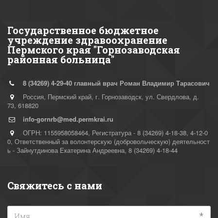
Государственное бюджетное
учреждение здравоохранение
Пермского края "Горнозаводская
районная больница"
8 (34269)
4-29-40 главный врач Роман Владимир Тарасович
Россия
,
Пермский край, г. Горнозаводск
,
ул. Свердлова, д.
73
,
618820
info-gornrb@med.permkrai.ru
ОГРН: 1155958058464
,
Регистратура - 8 (34269) 4-18-38, 4-12-0
0
,
Ответственный за волонтерскую (добровольческую) деятельност
ь - Зайнутдинова Екатерина Андреевна
,
8 (34269) 4-18-44
Свяжитесь с нами
*