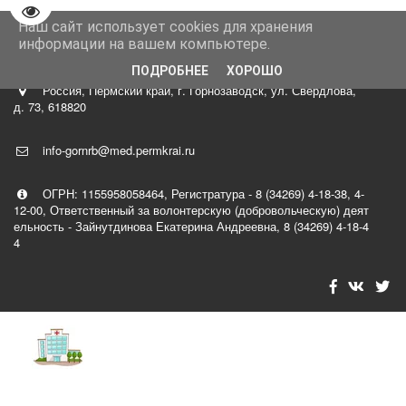
Перейти на версию для слабовидящих
Наш сайт использует cookies для хранения
8 (34269)
4-29-40 главный врач Роман Владимир Тарасови
информации на вашем компьютере.
ч
ПОДРОБНЕЕ
ХОРОШО
Россия
,
Пермский край, г. Горнозаводск
,
ул. Свердлова,
д. 73
,
618820
info-gornrb@med.permkrai.ru
ОГРН: 1155958058464
,
Регистратура - 8 (34269) 4-18-38, 4-
12-00
,
Ответственный за волонтерскую (добровольческую) деят
ельность - Зайнутдинова Екатерина Андреевна
,
8 (34269) 4-18-4
4